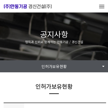
Tog
navi
공지사항
정직과 신뢰로 함께하는 안동기공 / 경신건설
인허가보유현황
인허가보유현황